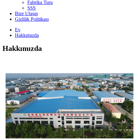
Fabrika Turu
SSS
Bize Ulaşın
Gizlilik Politikası
Ev
Hakkımızda
Hakkımızda