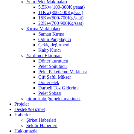
Yem Pelet Makinaları
5.5Kw(100-300Kg/saat)
11Kw(300-500Kg/saat)
15Kw(500-700Kg/saat)
22Kw(700-900Kg/saat)
Kırma Makinaları
Saman Kırma
Odun Parçalayıcı
Çekiç değirmeni
Kalıp Kırıcı
Yardımcı Ekipman
Döner kurutucu
Pelet Soğutucu
Pelet Paketleme Makinası
Çift Şaftlı Mikser
Döner elek
Darbeli Toz Giderimi
Pelet Sobası
pirinç kabuğu pelet makinesi
Projeler
Destek&Hizmet
Haberler
Şirket Haberleri
Sektör Haberleri
Hakkımızda