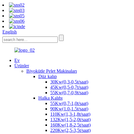
English
Ev
Ürünler
Biyokütle Pelet Makinaları
Düz kalıp
30Kw(0,3-0,5t/saat)
45Kw(0,5-0,7t/saat)
55Kw(0,7-0,9t/saat)
Halka Kalıbı
55Kw(0,7-1,0t/saat)
90Kw(1.0-1.5t/saat)
110Kw(1,3-1,8t/saat)
132Kw(1,5-2,0t/saat)
160Kw(1,8-2,5t/saat)
220Kw(2,5-3,5t/saat)