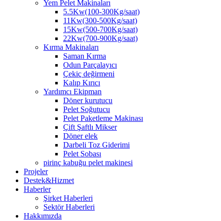
Yem Pelet Makinaları
5.5Kw(100-300Kg/saat)
11Kw(300-500Kg/saat)
15Kw(500-700Kg/saat)
22Kw(700-900Kg/saat)
Kırma Makinaları
Saman Kırma
Odun Parçalayıcı
Çekiç değirmeni
Kalıp Kırıcı
Yardımcı Ekipman
Döner kurutucu
Pelet Soğutucu
Pelet Paketleme Makinası
Çift Şaftlı Mikser
Döner elek
Darbeli Toz Giderimi
Pelet Sobası
pirinç kabuğu pelet makinesi
Projeler
Destek&Hizmet
Haberler
Şirket Haberleri
Sektör Haberleri
Hakkımızda