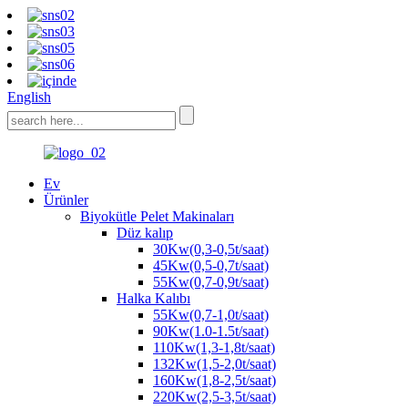
English
Ev
Ürünler
Biyokütle Pelet Makinaları
Düz kalıp
30Kw(0,3-0,5t/saat)
45Kw(0,5-0,7t/saat)
55Kw(0,7-0,9t/saat)
Halka Kalıbı
55Kw(0,7-1,0t/saat)
90Kw(1.0-1.5t/saat)
110Kw(1,3-1,8t/saat)
132Kw(1,5-2,0t/saat)
160Kw(1,8-2,5t/saat)
220Kw(2,5-3,5t/saat)