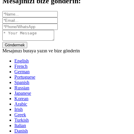
Mesajınızı bize gönderin:
Göndermek
Mesajınızı buraya yazın ve bize gönderin
English
French
German
Portuguese
Spanish
Russian
Japanese
Korean
Arabic
Irish
Greek
Turkish
Italian
Danish