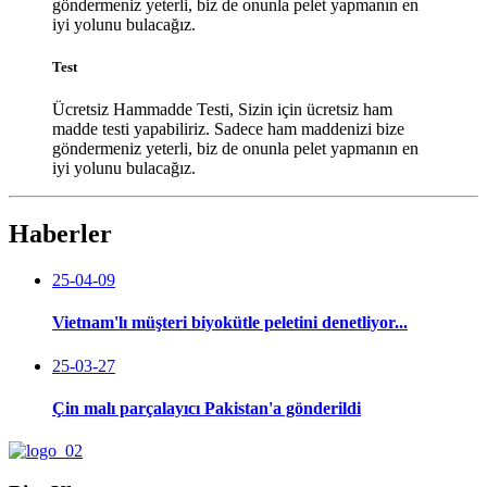
Test
Ücretsiz Hammadde Testi, Sizin için ücretsiz ham
madde testi yapabiliriz. Sadece ham maddenizi bize
göndermeniz yeterli, biz de onunla pelet yapmanın en
iyi yolunu bulacağız.
Haberler
25-04-09
Vietnam'lı müşteri biyokütle peletini denetliyor...
25-03-27
Çin malı parçalayıcı Pakistan'a gönderildi