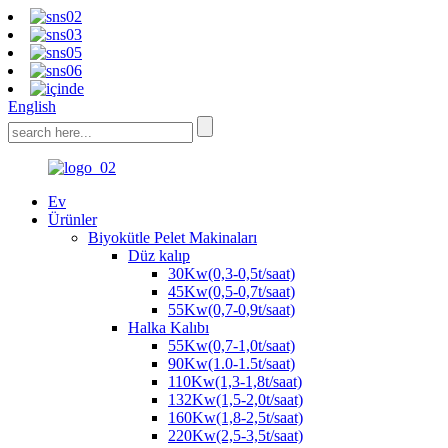
English
Ev
Ürünler
Biyokütle Pelet Makinaları
Düz kalıp
30Kw(0,3-0,5t/saat)
45Kw(0,5-0,7t/saat)
55Kw(0,7-0,9t/saat)
Halka Kalıbı
55Kw(0,7-1,0t/saat)
90Kw(1.0-1.5t/saat)
110Kw(1,3-1,8t/saat)
132Kw(1,5-2,0t/saat)
160Kw(1,8-2,5t/saat)
220Kw(2,5-3,5t/saat)