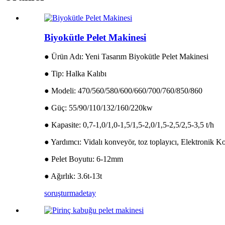
Biyokütle Pelet Makinesi
● Ürün Adı: Yeni Tasarım Biyokütle Pelet Makinesi
● Tip: Halka Kalıbı
● Modeli: 470/560/580/600/660/700/760/850/860
● Güç: 55/90/110/132/160/220kw
● Kapasite: 0,7-1,0/1,0-1,5/1,5-2,0/1,5-2,5/2,5-3,5 t/h
● Yardımcı: Vidalı konveyör, toz toplayıcı, Elektronik K
● Pelet Boyutu: 6-12mm
● Ağırlık: 3.6t-13t
soruşturma
detay