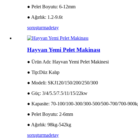
● Pelet Boyutu: 6-12mm
● Ağırlık: 1.2-9.6t
soruşturma
detay
Hayvan Yemi Pelet Makinası
● Ürün Adı: Hayvan Yemi Pelet Makinesi
● Tip:Düz Kalıp
● Modeli: SKJ120/150/200/250/300
● Güç: 3/4/5.5/7.5/11/15/22kw
● Kapasite: 70-100/100-300/300-500/500-700/700-900k
● Pelet Boyutu: 2-6mm
● Ağırlık: 98kg-542kg
soruşturma
detay