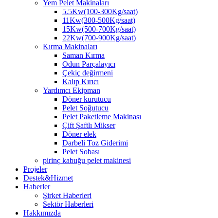
Yem Pelet Makinaları
5.5Kw(100-300Kg/saat)
11Kw(300-500Kg/saat)
15Kw(500-700Kg/saat)
22Kw(700-900Kg/saat)
Kırma Makinaları
Saman Kırma
Odun Parçalayıcı
Çekiç değirmeni
Kalıp Kırıcı
Yardımcı Ekipman
Döner kurutucu
Pelet Soğutucu
Pelet Paketleme Makinası
Çift Şaftlı Mikser
Döner elek
Darbeli Toz Giderimi
Pelet Sobası
pirinç kabuğu pelet makinesi
Projeler
Destek&Hizmet
Haberler
Şirket Haberleri
Sektör Haberleri
Hakkımızda