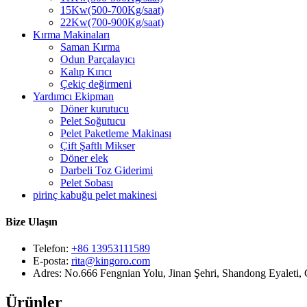
15Kw(500-700Kg/saat)
22Kw(700-900Kg/saat)
Kırma Makinaları
Saman Kırma
Odun Parçalayıcı
Kalıp Kırıcı
Çekiç değirmeni
Yardımcı Ekipman
Döner kurutucu
Pelet Soğutucu
Pelet Paketleme Makinası
Çift Şaftlı Mikser
Döner elek
Darbeli Toz Giderimi
Pelet Sobası
pirinç kabuğu pelet makinesi
Bize Ulaşın
Telefon:
+86 13953111589
E-posta:
rita@kingoro.com
Adres:
No.666 Fengnian Yolu, Jinan Şehri, Shandong Eyaleti, 
Ürünler