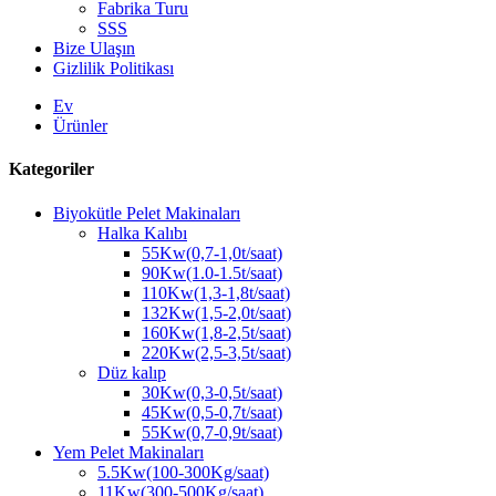
Fabrika Turu
SSS
Bize Ulaşın
Gizlilik Politikası
Ev
Ürünler
Kategoriler
Biyokütle Pelet Makinaları
Halka Kalıbı
55Kw(0,7-1,0t/saat)
90Kw(1.0-1.5t/saat)
110Kw(1,3-1,8t/saat)
132Kw(1,5-2,0t/saat)
160Kw(1,8-2,5t/saat)
220Kw(2,5-3,5t/saat)
Düz kalıp
30Kw(0,3-0,5t/saat)
45Kw(0,5-0,7t/saat)
55Kw(0,7-0,9t/saat)
Yem Pelet Makinaları
5.5Kw(100-300Kg/saat)
11Kw(300-500Kg/saat)