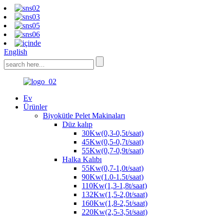
English
Ev
Ürünler
Biyokütle Pelet Makinaları
Düz kalıp
30Kw(0,3-0,5t/saat)
45Kw(0,5-0,7t/saat)
55Kw(0,7-0,9t/saat)
Halka Kalıbı
55Kw(0,7-1,0t/saat)
90Kw(1.0-1.5t/saat)
110Kw(1,3-1,8t/saat)
132Kw(1,5-2,0t/saat)
160Kw(1,8-2,5t/saat)
220Kw(2,5-3,5t/saat)