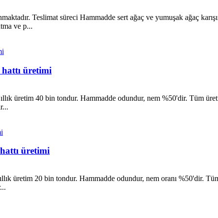
lunmaktadır. Teslimat süreci Hammadde sert ağaç ve yumuşak ağaç karış
ma ve p...
hattı üretimi
 Yıllık üretim 40 bin tondur. Hammadde odundur, nem %50'dir. Tüm üret
...
hattı üretimi
 Yıllık üretim 20 bin tondur. Hammadde odundur, nem oranı %50'dir. Tüm
..