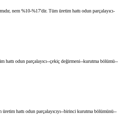
ımıdır, nem %10-%17'dir. Tüm üretim hattı odun parçalayıcı-
im hattı odun parçalayıcı--çekiç değirmeni--kurutma bölümü--
 üretim hattı odun parçalayıcıyı--birinci kurutma bölümünü--