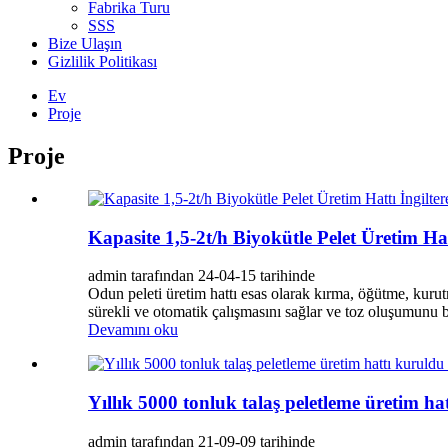
Fabrika Turu
SSS
Bize Ulaşın
Gizlilik Politikası
Ev
Proje
Proje
Kapasite 1,5-2t/h Biyokütle Pelet Üretim Ha
admin tarafından 24-04-15 tarihinde
Odun peleti üretim hattı esas olarak kırma, öğütme, kurut
sürekli ve otomatik çalışmasını sağlar ve toz oluşumunu b
Devamını oku
Yıllık 5000 tonluk talaş peletleme üretim hat
admin tarafından 21-09-09 tarihinde