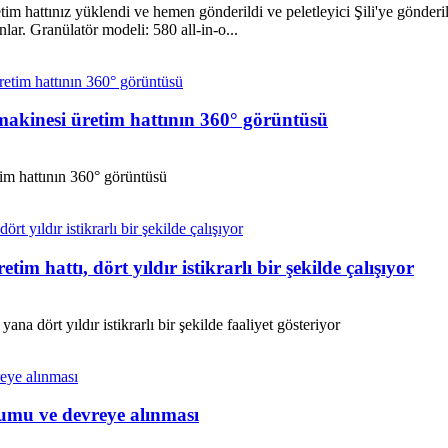
etim hattınız yüklendi ve hemen gönderildi ve peletleyici Şili'ye gönderil
lar. Granülatör modeli: 580 all-in-o...
 makinesi üretim hattının 360° görüntüsü
tim hattının 360° görüntüsü
tim hattı, dört yıldır istikrarlı bir şekilde çalışıyor
ana dört yıldır istikrarlı bir şekilde faaliyet gösteriyor
lumu ve devreye alınması