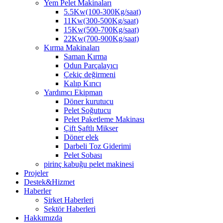
Yem Pelet Makinaları
5.5Kw(100-300Kg/saat)
11Kw(300-500Kg/saat)
15Kw(500-700Kg/saat)
22Kw(700-900Kg/saat)
Kırma Makinaları
Saman Kırma
Odun Parçalayıcı
Çekiç değirmeni
Kalıp Kırıcı
Yardımcı Ekipman
Döner kurutucu
Pelet Soğutucu
Pelet Paketleme Makinası
Çift Şaftlı Mikser
Döner elek
Darbeli Toz Giderimi
Pelet Sobası
pirinç kabuğu pelet makinesi
Projeler
Destek&Hizmet
Haberler
Şirket Haberleri
Sektör Haberleri
Hakkımızda