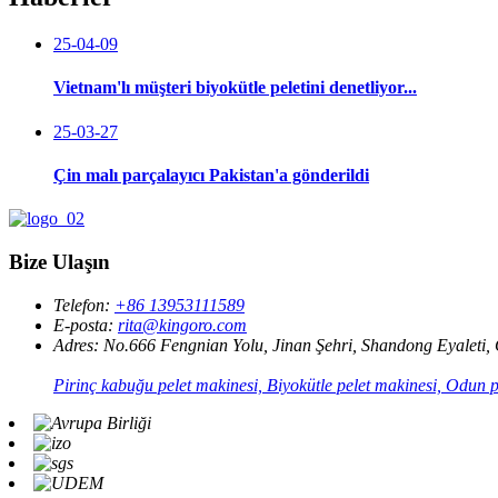
25-04-09
Vietnam'lı müşteri biyokütle peletini denetliyor...
25-03-27
Çin malı parçalayıcı Pakistan'a gönderildi
Bize Ulaşın
Telefon:
+86 13953111589
E-posta:
rita@kingoro.com
Adres:
No.666 Fengnian Yolu, Jinan Şehri, Shandong Eyaleti, 
Pirinç kabuğu pelet makinesi, Biyokütle pelet makinesi, Odun pe