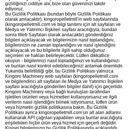
gizliliğinizi ciddiye alır, bize olan güveninizi takdir
ediyoruz.
Bu Gizlilik Politikası (bundan böyle Gizlilik Politikası
olarak anılacaktır), kingoropelletmill'in web sayfalarında
(kingoropelletmill.com ve bilgi tanıtımı için alt sayfaları ve
Medya ve Yatırımcı İlişkileri sayfası aracılığıyla, bundan
sonra Web Sayfaları olarak anılacaktır) gönderdiğiniz
bilgileri açıklayacak ve bilgilerinizin nasıl toplandığını,
bilgilerinizin ne zaman toplandığını ve nasıl işlendiğini
açıklayacak ve bu bilgilerle ilgili sahip olduğunuz
seçimleri ve hakları belirleyecektir. Lütfen dikkatlice
okuyun - bilgilerinizi nasıl topladığımızı ve kullandığımızı
ve bunları nasıl kontrol edebileceğinizi anlamak önemlidir.
Yukarıda belirtildiği gibi, bu Gizlilik Politikası yalnızca
Kingoro Machinery web sayfaları (kingoropelletmill.com
ve bilgilendirici alt sayfaları ile Medya ve Yatırımcı İlişkileri
sayfası aracılığıyla gönderilen bilgiler dahil) için geçerlidir.
Kingoro Machinery veya bağlı kuruluşları tarafından
işletilen ürünleri veya hizmetleri kullanıyorsanız ve ilgili
verilerin nasıl işlendiğini bilmek istiyorsanız, lütfen ürün
veya hizmetin gizlilik politikasına bakın. Bu Gizlilik
Politikası ayrıca kingoropelletmill.com'un alt alan adlarını
kullanarak API çağrıları yapabilen veya bunlar aracılığıyla
erişilebilen hiçbir ürün veya hizmet için geçerli değildir.
Kişisel bilgilerinizin bu Gizlilik Politikasında açıklandığı