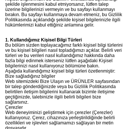
şekilde işlenmesini kabul etmiyorsanız, lütfen talep
üzerine bilgilerinizi vermeyin ve bu sayfayı kullanmayı
bırakın. Bu sayfayı kullanmaya devam etmeniz, bu Gizlilik
Politikasında açıklandığı şekilde kişisel bilgilerinizle ilgili
hükümlerimizi kabul ettiğiniz anlamına gelir.
1. Kullandığımız Kişisel Bilgi Türleri
Bu bölüm sizden toplayacağımız farklı kişisel bilgi türlerini
ve bu kişisel bilgileri nasıl topladığımızı açıklar. Belirli veri
türleri ve bu verileri nasıl kullandığımız hakkında daha
fazla bilgi edinmek isterseniz lütfen aşağıdaki Kişisel
bilgilerinizi nasıl kullanıyoruz bölümüne bakın.
Aşağıda kullandığımız kişisel bilgi türleri özetlenmiştir:
Bize sağladığınız bilgiler
Web sitemizdeki Bize Ulaşın ve ÜRÜNLER sayfasından
bir talep gönderdiğinizde veya bu Gizlilik Politikasında
belirtilen iletişim bilgilerini kullanarak bizimle iletişime
geçtiğinizde, talebinizle ilgili belirli bilgileri bize
sağlarsınız.
Çerezler
Web deneyiminizi geliştirmek için çerezler (Çerezler)
kullanıyoruz. Çerez, cihazınıza yerleştirildiğinde belirli
özellikleri ve işlevleri sağlamamızı sağlayan bir metin
dosyasıdır.