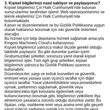
3. Kişisel bilgilerinizi nasıl saklıyor ve paylaşıyoruz?
Kişisel bilgileriniz Çin Halk Cumhuriyeti'nde bulunan
sunucularımız tarafından işlenir. Web operasyonlarımız ve
teknik ekiplerimiz Çin Halk Cumhuriyeti'nde
bulunmaktadır.
Kanun ve düzenlemelere ve bu Gizlilik Politikasına uygun
olarak haklarınızı korumak için sıkı güvenlik önlemleri
alacağız.
Bu hizmet için bilgi depolama hizmeti sağlamak amacıyla
Kingoro Machinery Cloud'u kullanıyoruz.
Kişisel bilgilerinizi yalnızca makul ölçüde gerekli olduğu
takdirde paylaşırız. Bu gibi durumlar şunları içerir:
Grubumuzdaki şirketler, sorunuza yanıt olarak kişisel
bilgilerinizi işler. Tüm ilgili grup şirketleri, kişisel
bilgilerinizi yalnızca bu Gizlilik Politikası uyarınca
kullanabilir.
Düzenleyiciler, yargı ve kolluk kuvvetleri ve güvenlik,
emniyet veya yasaya uyan üçüncü taraflar için diğer
üçüncü taraflar. Yasal yükümlülüklere veya prosedürlere
uymak, şartlarımızı uygulamak, güvenlik veya
dolandırıcılıkla ilgili konularla ilgilenmek veya
kullanıcılarımızı korumak gibi, bilgilerinizi yetkililere ifşa
etmemizin yasalarca zorunlu olduğu durumlar vardır. Bu
ifşaları, celp, mahkeme emri veya arama emri gibi geçerli
yasal sürecin şartlarına uymak için sizin izninizle veya