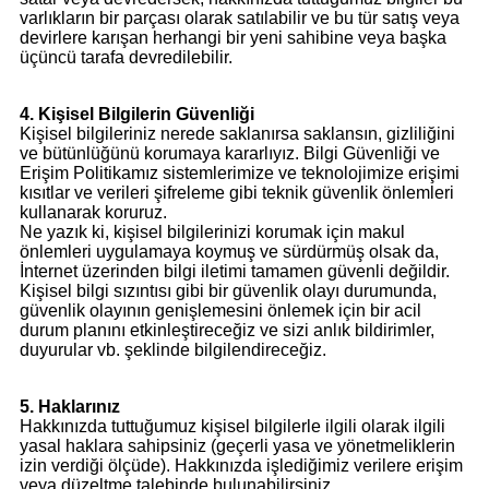
varlıkların bir parçası olarak satılabilir ve bu tür satış veya
devirlere karışan herhangi bir yeni sahibine veya başka
üçüncü tarafa devredilebilir.
4. Kişisel Bilgilerin Güvenliği
Kişisel bilgileriniz nerede saklanırsa saklansın, gizliliğini
ve bütünlüğünü korumaya kararlıyız. Bilgi Güvenliği ve
Erişim Politikamız sistemlerimize ve teknolojimize erişimi
kısıtlar ve verileri şifreleme gibi teknik güvenlik önlemleri
kullanarak koruruz.
Ne yazık ki, kişisel bilgilerinizi korumak için makul
önlemleri uygulamaya koymuş ve sürdürmüş olsak da,
İnternet üzerinden bilgi iletimi tamamen güvenli değildir.
Kişisel bilgi sızıntısı gibi bir güvenlik olayı durumunda,
güvenlik olayının genişlemesini önlemek için bir acil
durum planını etkinleştireceğiz ve sizi anlık bildirimler,
duyurular vb. şeklinde bilgilendireceğiz.
5. Haklarınız
Hakkınızda tuttuğumuz kişisel bilgilerle ilgili olarak ilgili
yasal haklara sahipsiniz (geçerli yasa ve yönetmeliklerin
izin verdiği ölçüde). Hakkınızda işlediğimiz verilere erişim
veya düzeltme talebinde bulunabilirsiniz.