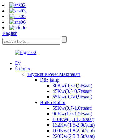
English
Ev
Ürünler
Biyokütle Pelet Makinaları
Düz kalıp
30Kw(0,3-0,5t/saat)
45Kw(0,5-0,7t/saat)
55Kw(0,7-0,9t/saat)
Halka Kalıbı
55Kw(0,7-1,0t/saat)
90Kw(1.0-1.5t/saat)
110Kw(1,3-1,8t/saat)
132Kw(1,5-2,0t/saat)
160Kw(1,8-2,5t/saat)
220Kw(2,5-3,5t/saat)