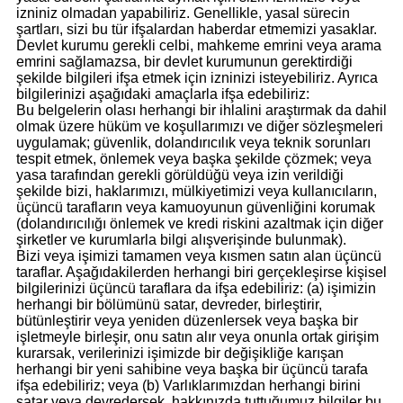
izniniz olmadan yapabiliriz. Genellikle, yasal sürecin
şartları, sizi bu tür ifşalardan haberdar etmemizi yasaklar.
Devlet kurumu gerekli celbi, mahkeme emrini veya arama
emrini sağlamazsa, bir devlet kurumunun gerektirdiği
şekilde bilgileri ifşa etmek için izninizi isteyebiliriz. Ayrıca
bilgilerinizi aşağıdaki amaçlarla ifşa edebiliriz:
Bu belgelerin olası herhangi bir ihlalini araştırmak da dahil
olmak üzere hüküm ve koşullarımızı ve diğer sözleşmeleri
uygulamak; güvenlik, dolandırıcılık veya teknik sorunları
tespit etmek, önlemek veya başka şekilde çözmek; veya
yasa tarafından gerekli görüldüğü veya izin verildiği
şekilde bizi, haklarımızı, mülkiyetimizi veya kullanıcıların,
üçüncü tarafların veya kamuoyunun güvenliğini korumak
(dolandırıcılığı önlemek ve kredi riskini azaltmak için diğer
şirketler ve kurumlarla bilgi alışverişinde bulunmak).
Bizi veya işimizi tamamen veya kısmen satın alan üçüncü
taraflar. Aşağıdakilerden herhangi biri gerçekleşirse kişisel
bilgilerinizi üçüncü taraflara da ifşa edebiliriz: (a) işimizin
herhangi bir bölümünü satar, devreder, birleştirir,
bütünleştirir veya yeniden düzenlersek veya başka bir
işletmeyle birleşir, onu satın alır veya onunla ortak girişim
kurarsak, verilerinizi işimizde bir değişikliğe karışan
herhangi bir yeni sahibine veya başka bir üçüncü tarafa
ifşa edebiliriz; veya (b) Varlıklarımızdan herhangi birini
satar veya devredersek, hakkınızda tuttuğumuz bilgiler bu