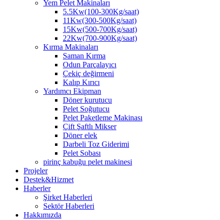
Yem Pelet Makinaları
5.5Kw(100-300Kg/saat)
11Kw(300-500Kg/saat)
15Kw(500-700Kg/saat)
22Kw(700-900Kg/saat)
Kırma Makinaları
Saman Kırma
Odun Parçalayıcı
Çekiç değirmeni
Kalıp Kırıcı
Yardımcı Ekipman
Döner kurutucu
Pelet Soğutucu
Pelet Paketleme Makinası
Çift Şaftlı Mikser
Döner elek
Darbeli Toz Giderimi
Pelet Sobası
pirinç kabuğu pelet makinesi
Projeler
Destek&Hizmet
Haberler
Şirket Haberleri
Sektör Haberleri
Hakkımızda