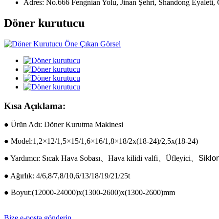
Adres:
No.666 Fengnian Yolu, Jinan Şehri, Shandong Eyaleti, 
Döner kurutucu
Kısa Açıklama:
● Ürün Adı: Döner Kurutma Makinesi
● Model:1,2×12/1,5×15/1,6×16/1,8×18/2x(18-24)/2,5x(18-24)
● Yardımcı: Sıcak Hava Sobası
、
Hava kilidi valfi
、
Üfleyici
、
Siklo
● Ağırlık: 4/6,8/7,8/10,6/13/18/19/21/25t
● Boyut:(12000-24000)x(1300-2600)x(1300-2600)mm
Bize e-posta gönderin