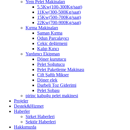
Yem Pelet Makinaları
5.5Kw(100-300Kg/saat)
11Kw(300-500Kg/saat)
15Kw(500-700Kg/saat)
22Kw(700-900Kg/saat)
Kırma Makinaları
Saman Kırma
Odun Parçalayıcı
Çekiç değirmeni
Kalıp Kırıcı
Yardımcı Ekipman
Döner kurutucu
Pelet Soğutucu
Pelet Paketleme Makinası
Çift Şaftlı Mikser
Döner elek
Darbeli Toz Giderimi
Pelet Sobası
pirinç kabuğu pelet makinesi
Projeler
Destek&Hizmet
Haberler
Şirket Haberleri
Sektör Haberleri
Hakkımızda