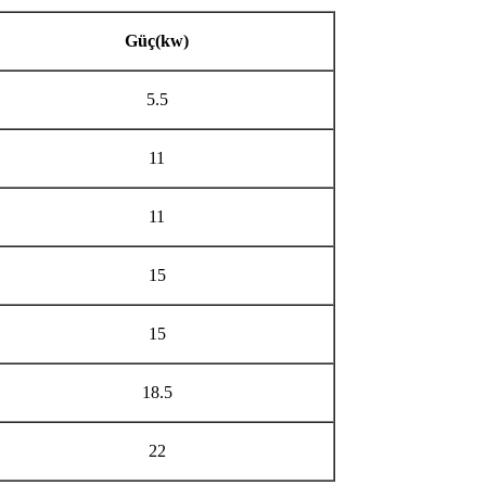
Güç(kw)
5.5
11
11
15
15
18.5
22