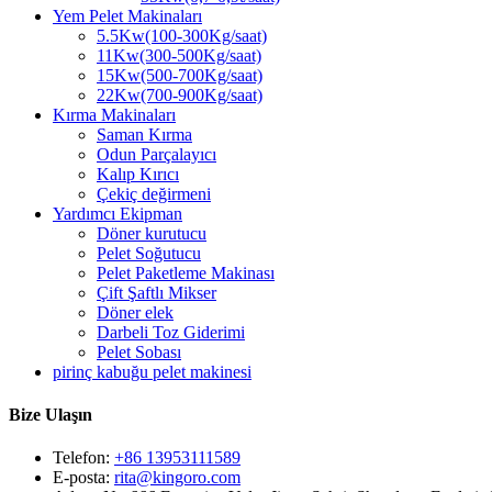
Yem Pelet Makinaları
5.5Kw(100-300Kg/saat)
11Kw(300-500Kg/saat)
15Kw(500-700Kg/saat)
22Kw(700-900Kg/saat)
Kırma Makinaları
Saman Kırma
Odun Parçalayıcı
Kalıp Kırıcı
Çekiç değirmeni
Yardımcı Ekipman
Döner kurutucu
Pelet Soğutucu
Pelet Paketleme Makinası
Çift Şaftlı Mikser
Döner elek
Darbeli Toz Giderimi
Pelet Sobası
pirinç kabuğu pelet makinesi
Bize Ulaşın
Telefon:
+86 13953111589
E-posta:
rita@kingoro.com