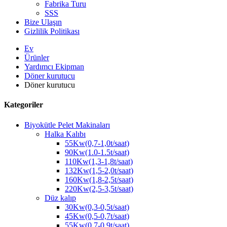
Fabrika Turu
SSS
Bize Ulaşın
Gizlilik Politikası
Ev
Ürünler
Yardımcı Ekipman
Döner kurutucu
Döner kurutucu
Kategoriler
Biyokütle Pelet Makinaları
Halka Kalıbı
55Kw(0,7-1,0t/saat)
90Kw(1.0-1.5t/saat)
110Kw(1,3-1,8t/saat)
132Kw(1,5-2,0t/saat)
160Kw(1,8-2,5t/saat)
220Kw(2,5-3,5t/saat)
Düz kalıp
30Kw(0,3-0,5t/saat)
45Kw(0,5-0,7t/saat)
55Kw(0,7-0,9t/saat)