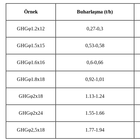
Örnek
Buharlaşma (t/h)
GHGφ1.2x12
0,27-0,3
GHGφ1.5x15
0,53-0,58
GHGφ1.6x16
0,6-0,66
GHGφ1.8x18
0,92-1,01
GHGφ2x18
1.13-1.24
GHGφ2x24
1.55-1.66
GHGφ2,5x18
1.77-1.94