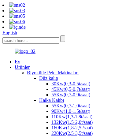
English
Ev
Ürünler
Biyokütle Pelet Makinaları
Düz kalıp
30Kw(0,3-0,5t/saat)
45Kw(0,5-0,7t/saat)
55Kw(0,7-0,9t/saat)
Halka Kalıbı
55Kw(0,7-1,0t/saat)
90Kw(1.0-1.5t/saat)
110Kw(1,3-1,8t/saat)
132Kw(1,5-2,0t/saat)
160Kw(1,8-2,5t/saat)
220Kw(2,5-3,5t/saat)