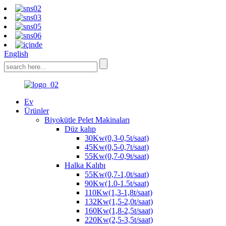
English
Ev
Ürünler
Biyokütle Pelet Makinaları
Düz kalıp
30Kw(0,3-0,5t/saat)
45Kw(0,5-0,7t/saat)
55Kw(0,7-0,9t/saat)
Halka Kalıbı
55Kw(0,7-1,0t/saat)
90Kw(1.0-1.5t/saat)
110Kw(1,3-1,8t/saat)
132Kw(1,5-2,0t/saat)
160Kw(1,8-2,5t/saat)
220Kw(2,5-3,5t/saat)