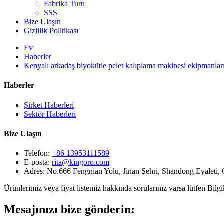
Fabrika Turu
SSS
Bize Ulaşın
Gizlilik Politikası
Ev
Haberler
Kenyalı arkadaş biyokütle pelet kalıplama makinesi ekipmanlarını
Haberler
Şirket Haberleri
Sektör Haberleri
Bize Ulaşın
Telefon:
+86 13953111589
E-posta:
rita@kingoro.com
Adres:
No.666 Fengnian Yolu, Jinan Şehri, Shandong Eyaleti, 
Ürünlerimiz veya fiyat listemiz hakkında sorularınız varsa lütfen Bilgile
Mesajınızı bize gönderin: