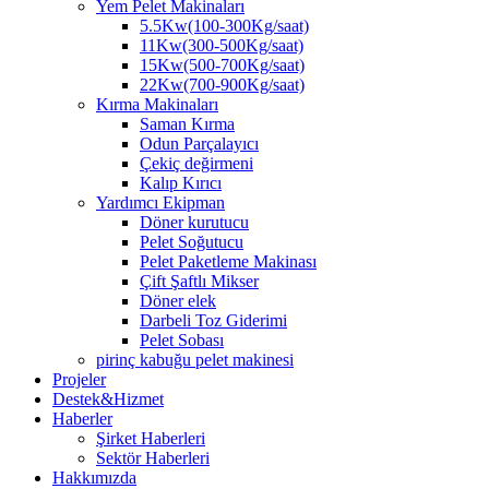
Yem Pelet Makinaları
5.5Kw(100-300Kg/saat)
11Kw(300-500Kg/saat)
15Kw(500-700Kg/saat)
22Kw(700-900Kg/saat)
Kırma Makinaları
Saman Kırma
Odun Parçalayıcı
Çekiç değirmeni
Kalıp Kırıcı
Yardımcı Ekipman
Döner kurutucu
Pelet Soğutucu
Pelet Paketleme Makinası
Çift Şaftlı Mikser
Döner elek
Darbeli Toz Giderimi
Pelet Sobası
pirinç kabuğu pelet makinesi
Projeler
Destek&Hizmet
Haberler
Şirket Haberleri
Sektör Haberleri
Hakkımızda